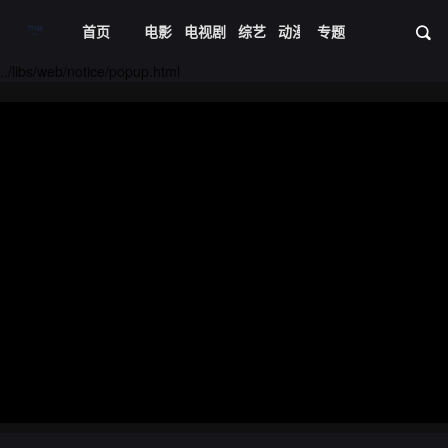
首页
电影
电视剧
综艺
动漫
专题
短剧大全
体育
资
../libs/web/notice/popup.html