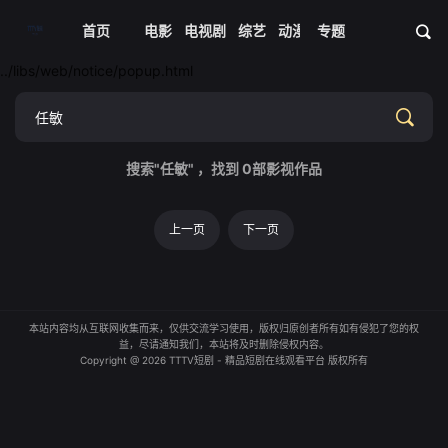
首页
电影
电视剧
综艺
动漫
专题
短剧大全
体育
资
../libs/web/notice/popup.html
搜索"任敏" ，找到
0
部影视作品
上一页
下一页
本站内容均从互联网收集而来，仅供交流学习使用，版权归原创者所有如有侵犯了您的权
益，尽请通知我们，本站将及时删除侵权内容。
Copyright @ 2026 TTTV短剧 - 精品短剧在线观看平台 版权所有