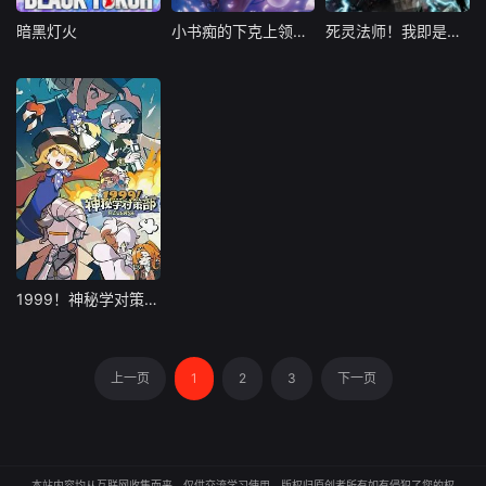
暗黑灯火
小书痴的下克上领主的养女
死灵法师！我即是天灾动态漫画
暗黑灯火
小书痴的下克上领主的养女
死灵法师！我即是天灾动态漫画
日本
日本
大陆
1999！神秘学对策部英语
1999！神秘学对策部英语
大陆
上一页
1
2
3
下一页
本站内容均从互联网收集而来，仅供交流学习使用，版权归原创者所有如有侵犯了您的权