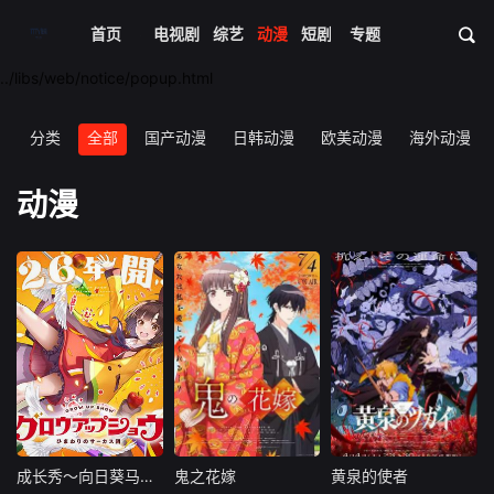
首页
电影
电视剧
综艺
动漫
短剧大全
专题
体育
资讯
../libs/web/notice/popup.html
分类
全部
国产动漫
日韩动漫
欧美动漫
海外动漫
动漫
成长秀～向日葵马戏团～
鬼之花嫁
黄泉的使者
成长秀～向日葵马戏团～
鬼之花嫁
黄泉的使者