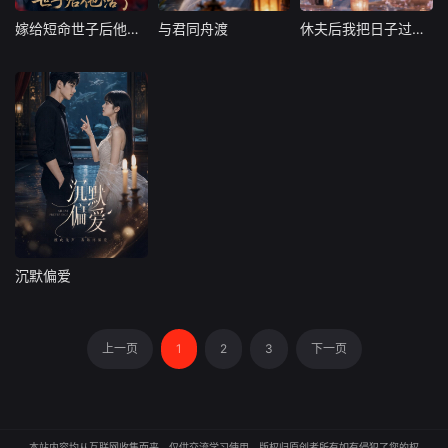
嫁给短命世子后他活了
与君同舟渡
休夫后我把日子过甜了
嫁给短命世子后他活了
与君同舟渡
休夫后我把日子过甜了
大陆
大陆
大陆
沉默偏爱
沉默偏爱
大陆
上一页
1
2
3
下一页
本站内容均从互联网收集而来，仅供交流学习使用，版权归原创者所有如有侵犯了您的权