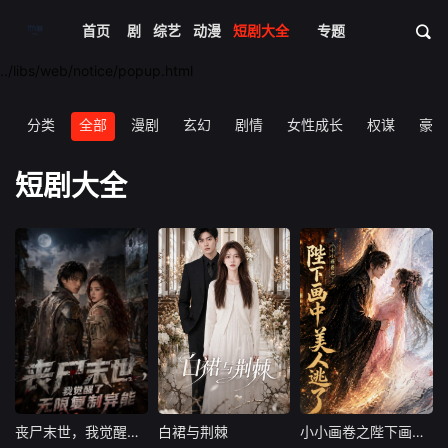
电影
首页
电视剧
综艺
动漫
短剧大全
体育
专题
资讯
../libs/web/notice/popup.html
分类
全部
漫剧
玄幻
剧情
女性成长
权谋
豪门
短剧大全
丧尸末世，我觉醒了无限复制异能
白裙与荆棘
小小画卷之陛下画中美人逃了
丧尸末世，我觉醒了无限复制异能
白裙与荆棘
小小画卷之陛下画中美人逃了