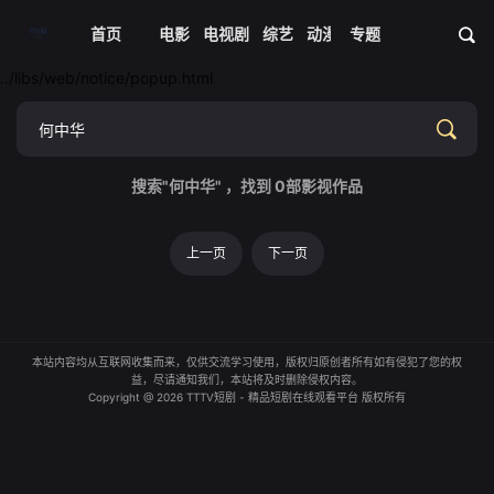
首页
电影
电视剧
综艺
动漫
专题
短剧大全
体育
资
../libs/web/notice/popup.html
搜索"何中华" ，找到
0
部影视作品
上一页
下一页
本站内容均从互联网收集而来，仅供交流学习使用，版权归原创者所有如有侵犯了您的权
益，尽请通知我们，本站将及时删除侵权内容。
Copyright @ 2026 TTTV短剧 - 精品短剧在线观看平台 版权所有