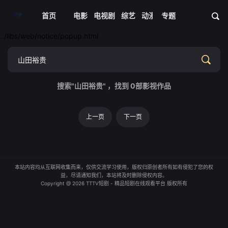
首页
电影
电视剧
综艺
动漫
专题
短剧大全
体育
资
../libs/web/notice/popup.html
搜索"山田裕贵" ，找到
0
部影视作品
上一页
下一页
本站内容均从互联网收集而来，仅供交流学习使用，版权归原创者所有如有侵犯了您的权
益，尽请通知我们，本站将及时删除侵权内容。
Copyright @ 2026 TTTV短剧 - 精品短剧在线观看平台 版权所有