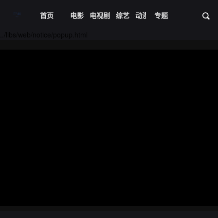
首页
电影
电视剧
综艺
动漫
专题
短剧大全
体育
资
../libs/web/notice/popup.html