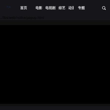
首页
电影
电视剧
综艺
动漫
专题
短剧大全
体育
资
../libs/web/notice/popup.html