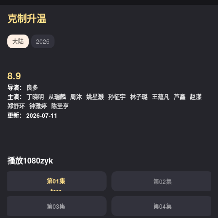
克制升温
大陆
2026
8.9
导演：
良多
主演：
丁晓明
从瑞麟
周沐
姚星灏
孙征宇
林子璐
王蕴凡
芦鑫
赵漾
郑舒环
钟雅婷
陈圣亨
更新：
2026-07-11
播放1080zyk
第01集
第02集
第03集
第04集