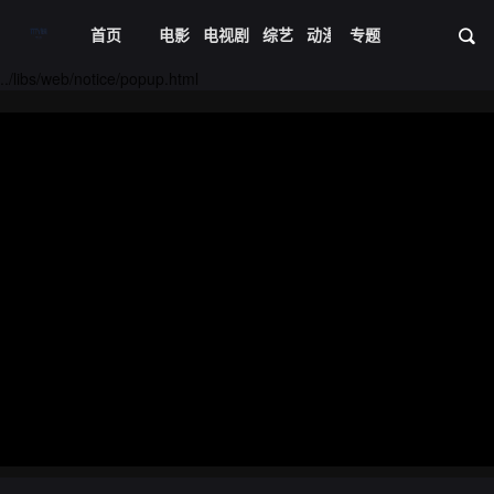
首页
电影
电视剧
综艺
动漫
专题
短剧大全
体育
资
../libs/web/notice/popup.html