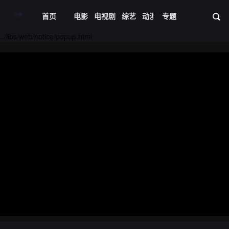
首页
电影
电视剧
综艺
动漫
专题
短剧大全
体育
资
../libs/web/notice/popup.html