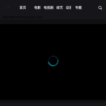
首页
电影
电视剧
综艺
动漫
专题
短剧大全
体育
资
../libs/web/notice/popup.html