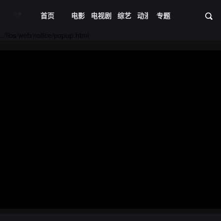
首页
电影
电视剧
综艺
动漫
专题
短剧大全
体育
资
../libs/web/notice/popup.html