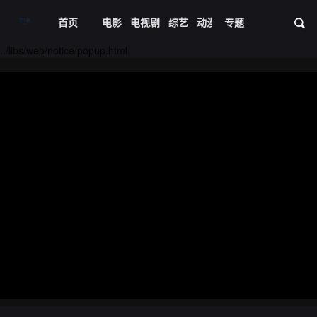
首页
电影
电视剧
综艺
动漫
专题
短剧大全
体育
资
../libs/web/notice/popup.html