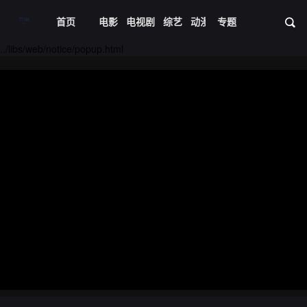
首页
电影
电视剧
综艺
动漫
专题
短剧大全
体育
资
../libs/web/notice/popup.html