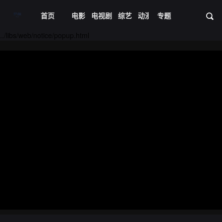
首页
电影
电视剧
综艺
动漫
专题
短剧大全
体育
资
../libs/web/notice/popup.html