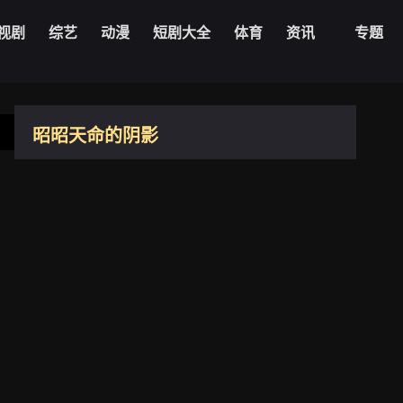
视剧
综艺
动漫
短剧大全
体育
资讯
专题
HD中字
昭昭天命的阴影
美国
2024
0.6
导演：
Clara
Julia
Kuperberg
Kuperberg
主演：
更新：
2026-06-03
播放1080zyk