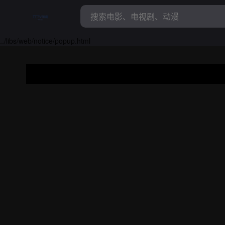
../libs/web/notice/popup.html