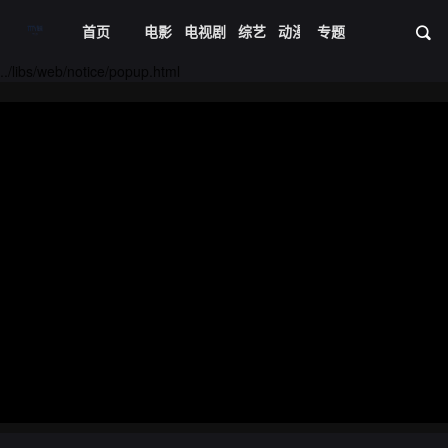
首页
电影
电视剧
综艺
动漫
专题
短剧大全
体育
资
../libs/web/notice/popup.html