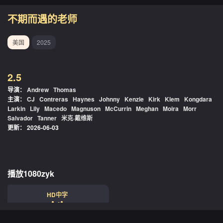
不期而遇的老师
美国
2025
2.5
导演：
Andrew
Thomas
主演：
CJ
Contreras
Haynes
Johnny
Kenzie
Kirk
Klem
Kongdara
Larkin
Lily
Macedo
Magnuson
McCurrin
Meghan
Moira
Morr
Salvador
Tanner
米克·戴维斯
更新：
2026-06-03
播放1080zyk
HD中字