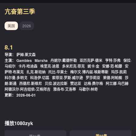
亢奋第三季
美国
2026
8.1
导演：
萨姆·莱文森
主演：
Gambles
Marsha
丹妮尔·戴德怀勒
亚历克萨·德米
亨特·莎弗
保拉·
马绍尔
卡丹·哈迪森
埃里克·迪恩
多米尼克·菲克
妮卡·金
安娜·范·帕滕
安
萨特·布莱克
扎克·斯坦纳
托比·华莱士
梅尔文·博内兹·埃斯蒂斯
玛莎·凯莉
科尔曼·多明戈
科洛伊·切蕊
索菲亚·罗斯·威尔逊
罗莎莉亚
茉德·阿帕图
莎
朗·斯通
西德尼·斯维尼
贝拉·波达拉斯
赞达亚
达格·费尔格
阿兰娜·乌巴赫
阿德沃尔·阿吉纽依-艾格拜吉
雅各布·艾洛蒂
马歇尔·林奇
更新：
2026-06-01
播放1080zyk