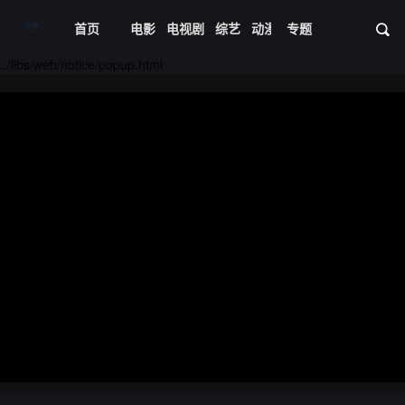
首页
电影
电视剧
综艺
动漫
专题
短剧大全
体育
资
../libs/web/notice/popup.html