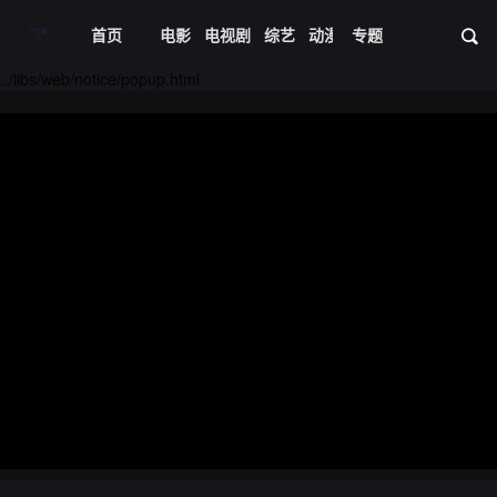
首页
电影
电视剧
综艺
动漫
专题
短剧大全
体育
资
../libs/web/notice/popup.html