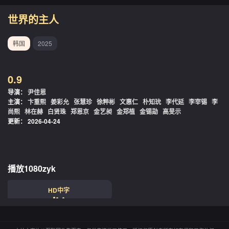
世界的主人
韩国
2025
0.9
导演：
尹佳恩
主演：
卞重熙
姜彩允
张慧珍
徐粹彬
文惠仁
朴知玧
李代延
李宰锡
李
尚熙
林在赫
白贤珠
郑恩京
金艺昶
金郑植
金锡勋
高旻示
更新：
2026-04-24
播放1080zyk
HD中字