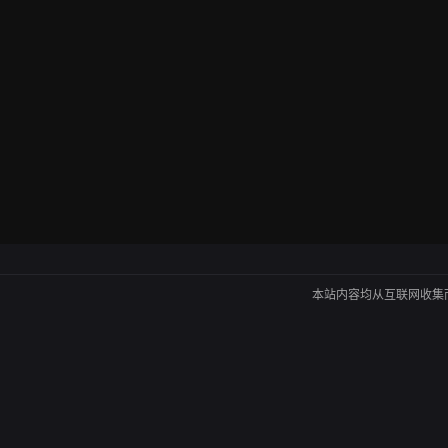
本站内容均从互联网收集