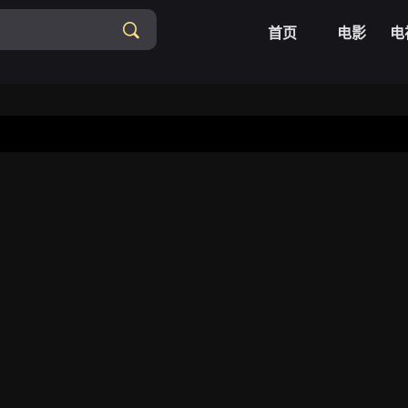
首页
电影
电