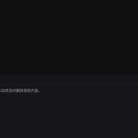
第13集
第14集
第10集
播放1080zyk
第11集
第15集
第16集
第12集
第17集
第18集
第13集
第19集
第20集
第14集
第15集
第21集
第22集
第16集
第23集
第24集
第17集
第25集
第26集
第18集
本站将及时删除侵权内容。
第19集
第27集
第28集
第20集
第29集
第30集
第21集
第31集
第32集
第22集