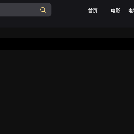
首页
电影
电