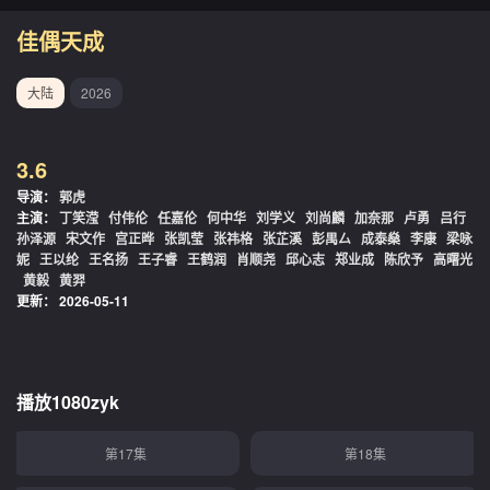
第01集
第02集
佳偶天成
第03集
第04集
大陆
2026
第05集
第06集
3.6
第07集
第08集
导演：
郭虎
主演：
丁笑滢
付伟伦
任嘉伦
何中华
刘学义
刘尚麟
加奈那
卢勇
吕行
第09集
第10集
孙泽源
宋文作
宫正晔
张凯莹
张祎格
张芷溪
彭禺厶
成泰燊
李康
梁咏
妮
王以纶
王名扬
王子睿
王鹤润
肖顺尧
邱心志
郑业成
陈欣予
高曙光
黄毅
黄羿
第11集
第12集
更新：
2026-05-11
第13集
第14集
第15集
第16集
播放1080zyk
第17集
第18集