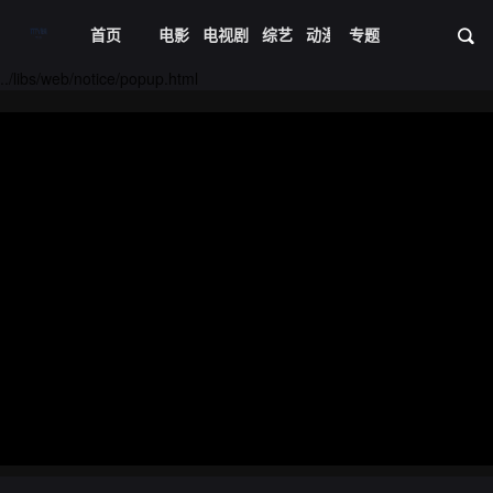
首页
电影
电视剧
综艺
动漫
专题
短剧大全
体育
资
../libs/web/notice/popup.html