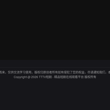
而来，仅供交流学习使用，版权归原创者所有如有侵犯了您的权益，尽请通知我们，
Copyright @ 2026 TTTV短剧 - 精品短剧在线观看平台 版权所有