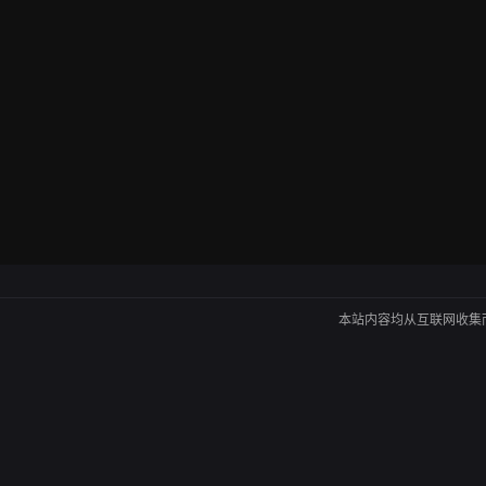
本站内容均从互联网收集