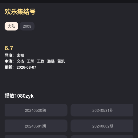
20240515期
20240516期
欢乐集结号
20240517期
20240518期
大陆
2009
20240519期
20240520期
6.7
20240521期
20240523期
导演：
未知
主演：
文杰
王旭
王群
璐璐
董凯
20240524期
20240525期
更新：
2026-08-07
20240526期
20240527期
20240528期
20240529期
播放1080zyk
20240530期
20240531期
20240601期
20240602期