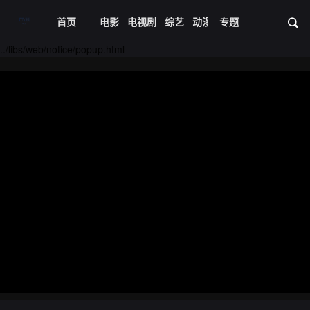
首页
电影
电视剧
综艺
动漫
专题
短剧大全
体育
资
20240428期
20240429期
../libs/web/notice/popup.html
20240430期
20240501期
20240502期
20240503期
20240504期
20240505期
20240506期
20240507期
20240508期
20240509期
20240510期
20240512期
20240513期
20240514期