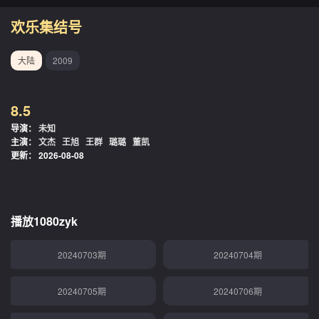
20240619期
20240620期
欢乐集结号
20240621期
20240622期
大陆
2009
20240623期
20240624期
8.5
20240625期
20240626期
导演：
未知
主演：
文杰
王旭
王群
璐璐
董凯
20240627期
20240628期
更新：
2026-08-08
20240629期
20240630期
20240701期
20240702期
播放1080zyk
20240703期
20240704期
20240705期
20240706期