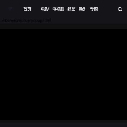
首页
电影
电视剧
综艺
动漫
专题
短剧大全
体育
资
20240601期
20240602期
../libs/web/notice/popup.html
20240603期
20240604期
20240605期
20240606期
20240608期
20240609期
20240610期
20240611期
20240612期
20240613期
20240615期
20240616期
20240617期
20240618期