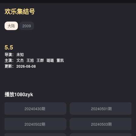
欢乐集结号
大陆
2009
5.5
20240422期
20240423期
导演：
未知
主演：
文杰
王旭
王群
璐璐
董凯
20240424期
20240425期
更新：
2026-08-08
20240426期
20240427期
20240428期
20240429期
播放1080zyk
20240430期
20240501期
20240502期
20240503期