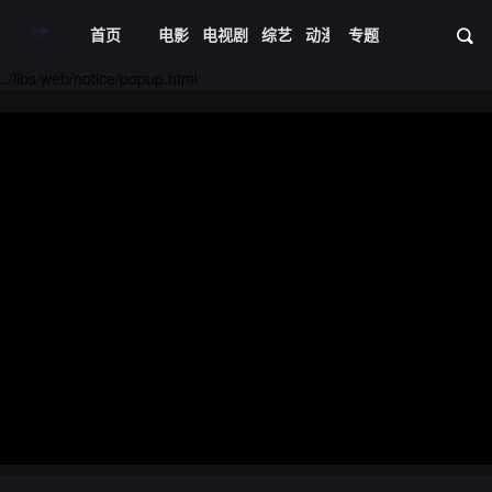
首页
电影
电视剧
综艺
动漫
专题
短剧大全
体育
资
../libs/web/notice/popup.html