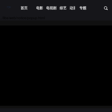
首页
电影
电视剧
综艺
动漫
专题
短剧大全
体育
资
../libs/web/notice/popup.html