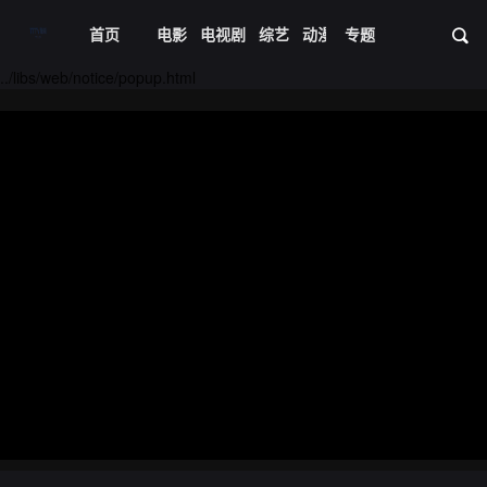
首页
电影
电视剧
综艺
动漫
专题
短剧大全
体育
资
20240830期
20240831期
../libs/web/notice/popup.html
20240901期
20240902期
20240903期
20240904期
20240905期
20240906期
20240907期
20240908期
20240909期
20240910期
20240911期
20240912期
20240913期
20240914期