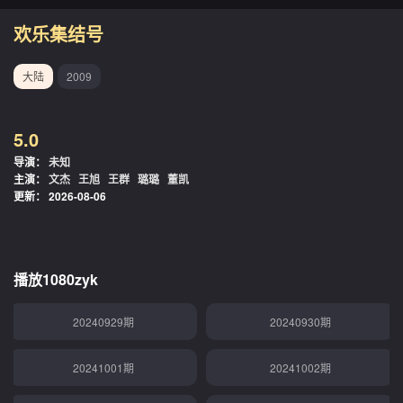
20240915期
20240916期
欢乐集结号
20240917期
20240918期
大陆
2009
20240919期
20240920期
5.0
20240921期
20240922期
导演：
未知
主演：
文杰
王旭
王群
璐璐
董凯
20240923期
20240924期
更新：
2026-08-06
20240925期
20240926期
20240927期
20240928期
播放1080zyk
20240929期
20240930期
20241001期
20241002期