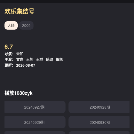
20240913期
20240914期
欢乐集结号
20240915期
20240916期
大陆
2009
20240917期
20240918期
6.7
20240919期
20240920期
导演：
未知
主演：
文杰
王旭
王群
璐璐
董凯
20240921期
20240922期
更新：
2026-08-07
20240923期
20240924期
20240925期
20240926期
播放1080zyk
20240927期
20240928期
20240929期
20240930期