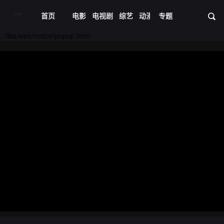
首页
电影
电视剧
综艺
动漫
专题
短剧大全
体育
资
20240828期
20240829期
../libs/web/notice/popup.html
20240830期
20240831期
20240901期
20240902期
20240903期
20240904期
20240905期
20240906期
20240907期
20240908期
20240909期
20240910期
20240911期
20240912期