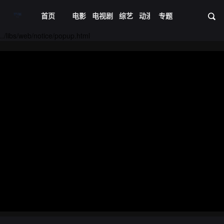
首页
电影
电视剧
综艺
动漫
专题
短剧大全
体育
资
20240826期
20240827期
../libs/web/notice/popup.html
20240828期
20240829期
20240830期
20240831期
20240901期
20240902期
20240903期
20240904期
20240905期
20240906期
20240907期
20240908期
20240909期
20240910期