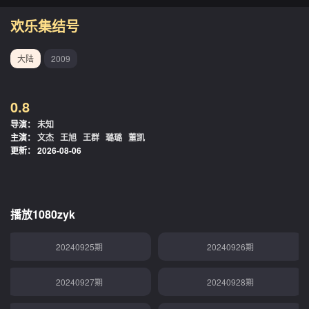
20240911期
20240912期
欢乐集结号
20240913期
20240914期
大陆
2009
20240915期
20240916期
0.8
20240917期
20240918期
导演：
未知
主演：
文杰
王旭
王群
璐璐
董凯
20240919期
20240920期
更新：
2026-08-06
20240921期
20240922期
20240923期
20240924期
播放1080zyk
20240925期
20240926期
20240927期
20240928期