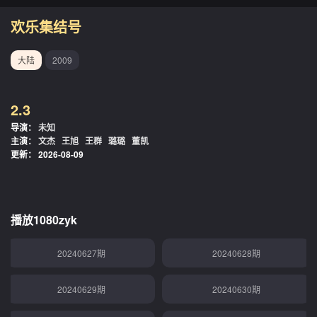
20240612期
20240613期
欢乐集结号
20240615期
20240616期
大陆
2009
20240617期
20240618期
2.3
20240619期
20240620期
导演：
未知
主演：
文杰
王旭
王群
璐璐
董凯
20240621期
20240622期
更新：
2026-08-09
20240623期
20240624期
20240625期
20240626期
播放1080zyk
20240627期
20240628期
20240629期
20240630期