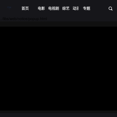
首页
电影
电视剧
综艺
动漫
专题
短剧大全
体育
资
20240526期
20240527期
../libs/web/notice/popup.html
20240528期
20240529期
20240530期
20240531期
20240601期
20240602期
20240603期
20240604期
20240605期
20240606期
20240608期
20240609期
20240610期
20240611期