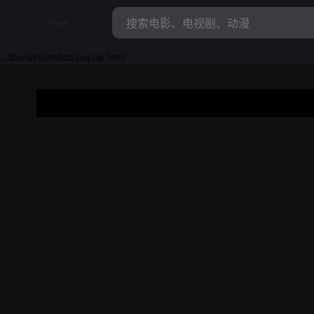
../libs/web/notice/popup.html