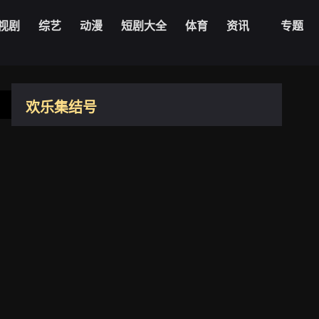
20240707期
20240708期
视剧
综艺
动漫
短剧大全
体育
资讯
专题
20240709期
20240710期
20240711期
20240712期
20240422期
欢乐集结号
20240713期
20240714期
20240423期
大陆
2009
20240715期
20240716期
20240424期
20240425期
20240717期
20240718期
2.2
20240426期
导演：
未知
20240719期
20240720期
主演：
文杰
王旭
王群
璐璐
董凯
20240427期
更新：
2026-08-06
20240721期
20240722期
20240428期
20240429期
20240723期
20240724期
20240430期
播放1080zyk
20240725期
20240726期