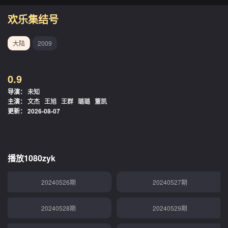
20240510期
20240512期
欢乐集结号
20240513期
20240514期
大陆
2009
20240515期
20240516期
0.9
20240517期
20240518期
导演：
未知
主演：
文杰
王旭
王群
璐璐
董凯
20240519期
20240520期
更新：
2026-08-07
20240521期
20240523期
20240524期
20240525期
播放1080zyk
20240526期
20240527期
20240528期
20240529期