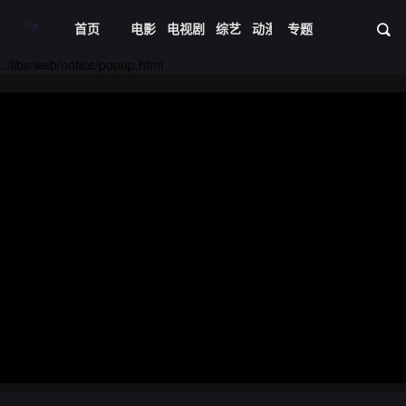
首页
电影
电视剧
综艺
动漫
专题
短剧大全
体育
资
20240424期
20240425期
../libs/web/notice/popup.html
20240426期
20240427期
20240428期
20240429期
20240430期
20240501期
20240502期
20240503期
20240504期
20240505期
20240506期
20240507期
20240508期
20240509期