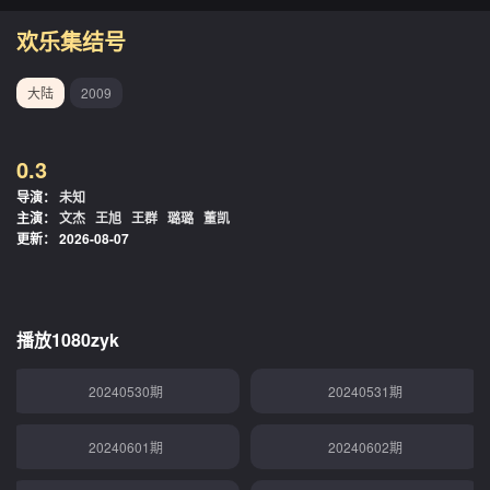
20240515期
20240516期
欢乐集结号
20240517期
20240518期
大陆
2009
20240519期
20240520期
0.3
20240521期
20240523期
导演：
未知
主演：
文杰
王旭
王群
璐璐
董凯
20240524期
20240525期
更新：
2026-08-07
20240526期
20240527期
20240528期
20240529期
播放1080zyk
20240530期
20240531期
20240601期
20240602期