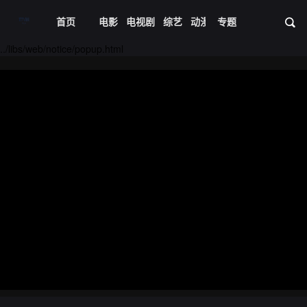
首页
电影
电视剧
综艺
动漫
专题
短剧大全
体育
资
20240428期
20240429期
../libs/web/notice/popup.html
20240430期
20240501期
20240502期
20240503期
20240504期
20240505期
20240506期
20240507期
20240508期
20240509期
20240510期
20240512期
20240513期
20240514期