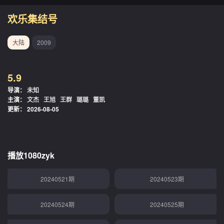
20240506期
20240507期
欢乐集结号
20240508期
20240509期
大陆
2009
20240510期
20240512期
5.9
20240513期
20240514期
导演：
未知
主演：
文杰
王旭
王群
璐璐
董凯
20240515期
20240516期
更新：
2026-08-05
20240517期
20240518期
20240519期
20240520期
播放1080zyk
20240521期
20240523期
20240524期
20240525期