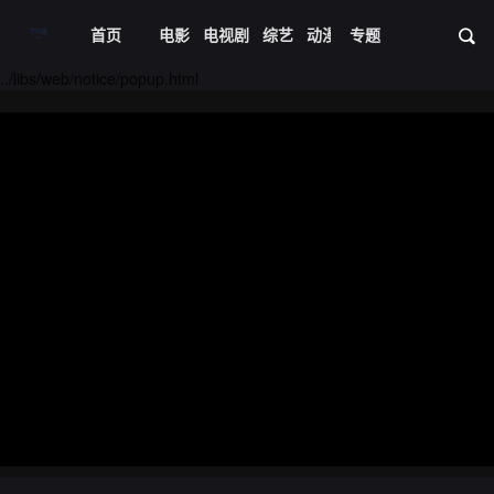
首页
电影
电视剧
综艺
动漫
专题
短剧大全
体育
资
../libs/web/notice/popup.html
20240422期
20240423期
20240424期
20240425期
20240426期
20240427期
20240428期
20240429期
20240430期
20240501期
20240502期
20240503期
20240504期
20240505期