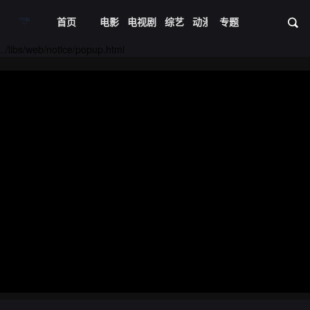
首页
电影
电视剧
综艺
动漫
专题
短剧大全
体育
资
20240621期
20240622期
../libs/web/notice/popup.html
20240623期
20240624期
20240625期
20240626期
20240627期
20240628期
20240629期
20240630期
20240701期
20240702期
20240703期
20240704期
20240705期
20240706期