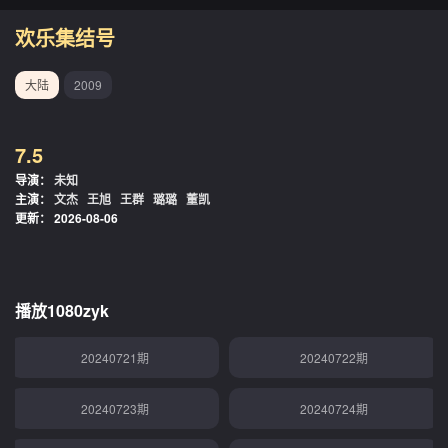
20240707期
20240708期
欢乐集结号
20240709期
20240710期
大陆
2009
20240711期
20240712期
7.5
20240713期
20240714期
导演：
未知
主演：
文杰
王旭
王群
璐璐
董凯
20240715期
20240716期
更新：
2026-08-06
20240717期
20240718期
20240719期
20240720期
播放1080zyk
20240721期
20240722期
20240723期
20240724期