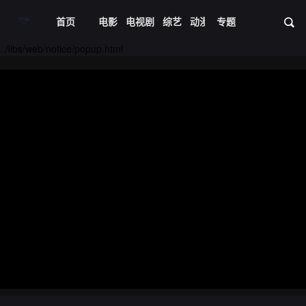
首页
电影
电视剧
综艺
动漫
专题
短剧大全
体育
资
20240828期
20240829期
../libs/web/notice/popup.html
20240830期
20240831期
20240901期
20240902期
20240903期
20240904期
20240905期
20240906期
20240907期
20240908期
20240909期
20240910期
20240911期
20240912期