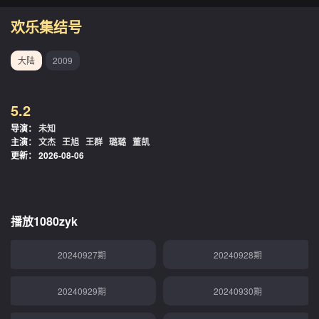
20240913期
20240914期
欢乐集结号
20240915期
20240916期
大陆
2009
20240917期
20240918期
5.2
20240919期
20240920期
导演：
未知
主演：
文杰
王旭
王群
璐璐
董凯
20240921期
20240922期
更新：
2026-08-06
20240923期
20240924期
20240925期
20240926期
播放1080zyk
20240927期
20240928期
20240929期
20240930期