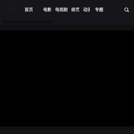
首页
电影
电视剧
综艺
动漫
专题
短剧大全
体育
资
../libs/web/notice/popup.html