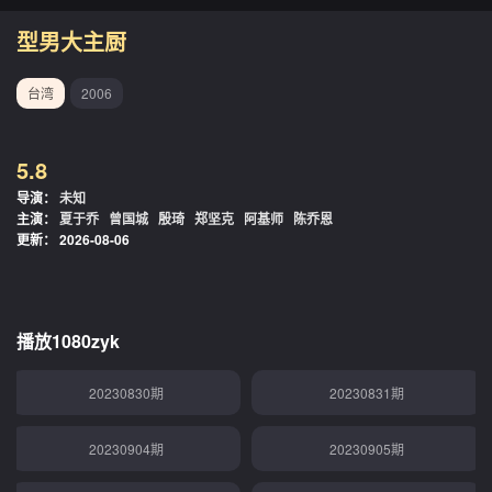
20230807期
20230808期
型男大主厨
20230809期
20230810期
台湾
2006
20230814期
20230815期
5.8
20230816期
20230817期
导演：
未知
主演：
夏于乔
曾国城
殷琦
郑坚克
阿基师
陈乔恩
20230821期
20230822期
更新：
2026-08-06
20230823期
20230824期
20230828期
20230829期
播放1080zyk
20230830期
20230831期
20230904期
20230905期