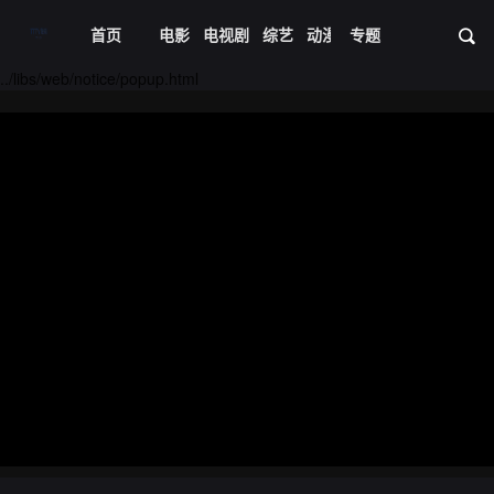
首页
电影
电视剧
综艺
动漫
专题
短剧大全
体育
资
20230710期
20230711期
../libs/web/notice/popup.html
20230712期
20230713期
20230717期
20230718期
20230719期
20230720期
20230724期
20230725期
20230726期
20230727期
20230731期
20230801期
20230802期
20230803期