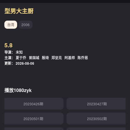
20230403期
20230404期
型男大主厨
20230405期
20230406期
台湾
2006
20230410期
20230411期
5.8
20230412期
20230413期
导演：
未知
主演：
夏于乔
曾国城
殷琦
郑坚克
阿基师
陈乔恩
20230417期
20230418期
更新：
2026-08-06
20230419期
20230420期
20230424期
20230425期
播放1080zyk
20230426期
20230427期
20230501期
20230502期