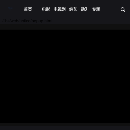
首页
电影
电视剧
综艺
动漫
专题
短剧大全
体育
资
20230302期
20230306期
../libs/web/notice/popup.html
20230307期
20230308期
20230313期
20230314期
20230315期
20230316期
20230320期
20230321期
20230322期
20230323期
20230327期
20230328期
20230329期
20230330期