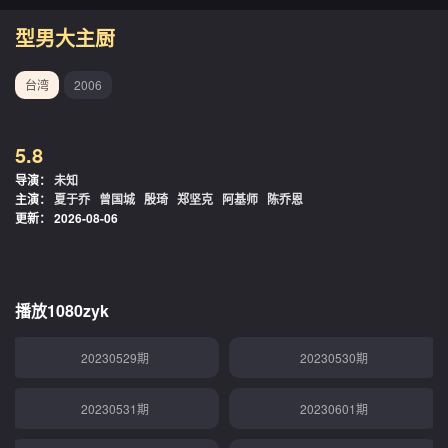
20230503期
20230504期
型男大主厨
20230508期
20230509期
台湾
2006
20230510期
20230511期
5.8
20230515期
20230516期
导演：
未知
主演：
夏于乔
曾国城
殷琦
郑坚克
阿基师
陈乔恩
20230517期
20230518期
更新：
2026-08-06
20230522期
20230523期
20230524期
20230525期
播放1080zyk
20230529期
20230530期
20230531期
20230601期