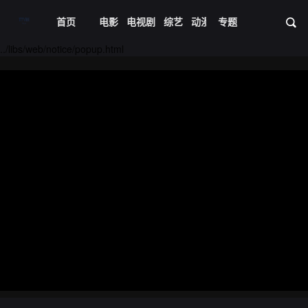
首页
电影
电视剧
综艺
动漫
专题
短剧大全
体育
资
20230405期
20230406期
../libs/web/notice/popup.html
20230410期
20230411期
20230412期
20230413期
20230417期
20230418期
20230419期
20230420期
20230424期
20230425期
20230426期
20230427期
20230501期
20230502期