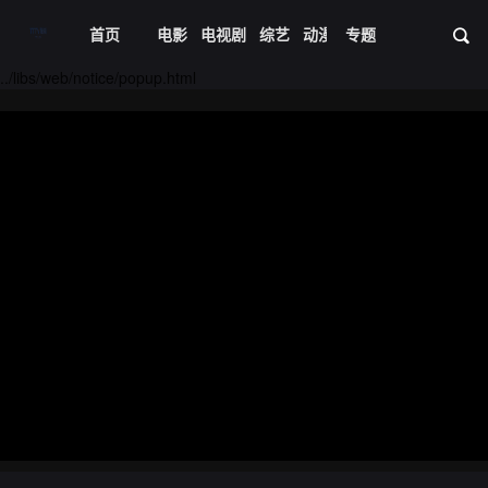
首页
电影
电视剧
综艺
动漫
专题
短剧大全
体育
资
20240220期
20240221期
../libs/web/notice/popup.html
20240222期
20240226期
20240227期
20240228期
20240229期
20240304期
20240305期
20240306期
20240307期
20240311期
20240312期
20240313期
20240314期
20240318期