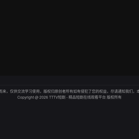
而来，仅供交流学习使用，版权归原创者所有如有侵犯了您的权益，尽请通知我们，
Copyright @ 2026 TTTV短剧 - 精品短剧在线观看平台 版权所有