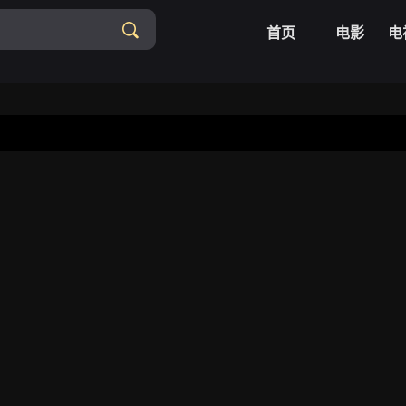
首页
电影
电