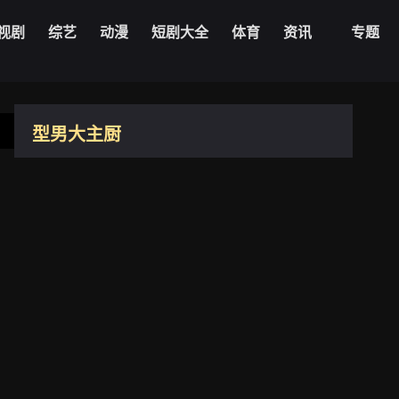
20230122期
20230130期
视剧
综艺
动漫
短剧大全
体育
资讯
专题
20230131期
20230201期
20230202期
20230206期
20221012期
型男大主厨
20230207期
20230208期
20221013期
台湾
2006
20230209期
20230213期
20221017期
20221019期
20230214期
20230215期
5.8
20221020期
导演：
未知
20230216期
20230220期
主演：
夏于乔
曾国城
殷琦
郑坚克
阿基师
陈乔恩
20221020期
更新：
2026-08-06
20230221期
20230222期
20221025期
20221026期
20230223期
20230227期
20221027期
播放1080zyk
20230228期
20230301期