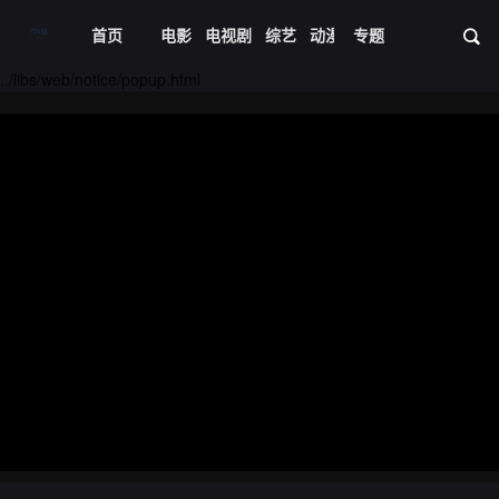
首页
电影
电视剧
综艺
动漫
专题
短剧大全
体育
资
20231214期
20231218期
../libs/web/notice/popup.html
20231219期
20231220期
20231221期
20231225期
20231226期
20231227期
20231228期
20240101期
20240102期
20240103期
20240104期
20240108期
20240109期
20240110期