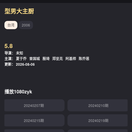
20240115期
20240116期
型男大主厨
20240117期
20240118期
台湾
2006
20240122期
20240123期
5.8
20240124期
20240125期
导演：
未知
主演：
夏于乔
曾国城
殷琦
郑坚克
阿基师
陈乔恩
20240129期
20240130期
更新：
2026-08-06
20240131期
20240201期
20240205期
20240206期
播放1080zyk
20240207期
20240210期
20240215期
20240219期