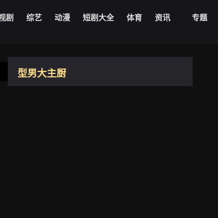
20231016期
20231017期
视剧
综艺
动漫
短剧大全
体育
资讯
专题
20231018期
20231019期
20231023期
20231024期
20221012期
型男大主厨
20231025期
20231026期
20221013期
台湾
2006
20231030期
20231031期
20221017期
20221019期
20231101期
20231102期
5.8
20221020期
导演：
未知
20231106期
20231107期
主演：
夏于乔
曾国城
殷琦
郑坚克
阿基师
陈乔恩
20221020期
更新：
2026-08-06
20231108期
20231109期
20221025期
20221026期
20231113期
20231114期
20221027期
播放1080zyk
20231115期
20231116期