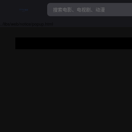
../libs/web/notice/popup.html