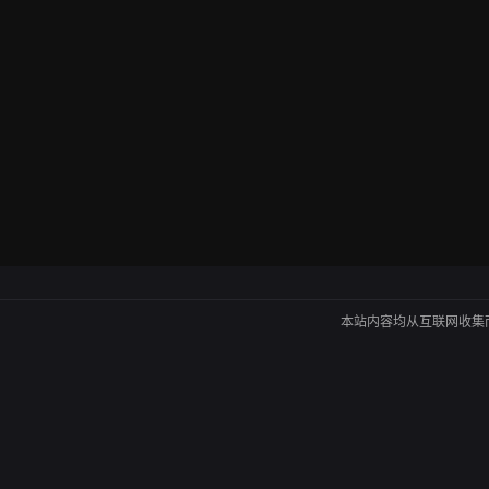
本站内容均从互联网收集