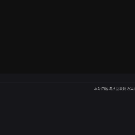
本站内容均从互联网收集