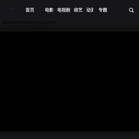
首页
电影
电视剧
综艺
动漫
专题
短剧大全
体育
资
20230426期
20230427期
../libs/web/notice/popup.html
20230501期
20230502期
20230503期
20230504期
20230508期
20230509期
20230510期
20230511期
20230515期
20230516期
20230517期
20230518期
20230522期
20230523期