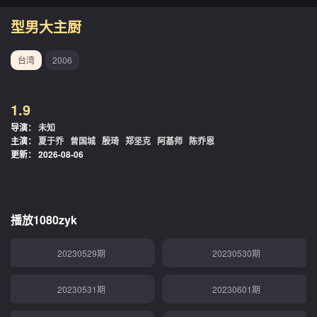
20230503期
20230504期
型男大主厨
20230508期
20230509期
台湾
2006
20230510期
20230511期
1.9
20230515期
20230516期
导演：
未知
主演：
夏于乔
曾国城
殷琦
郑坚克
阿基师
陈乔恩
20230517期
20230518期
更新：
2026-08-06
20230522期
20230523期
20230524期
20230525期
播放1080zyk
20230529期
20230530期
20230531期
20230601期